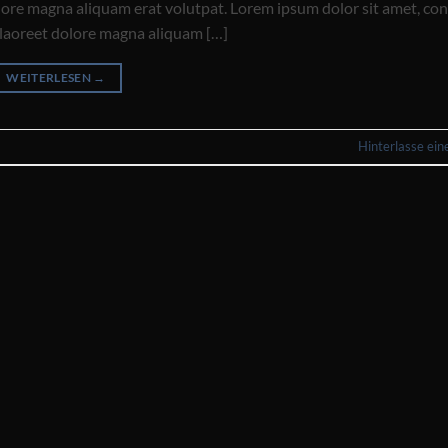
lore magna aliquam erat volutpat. Lorem ipsum dolor sit amet, co
 laoreet dolore magna aliquam […]
WEITERLESEN
→
Hinterlasse ei