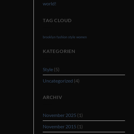
world!
TAG CLOUD
brooklyn
fashion
style
women
KATEGORIEN
Style
(5)
Uncategorized
(4)
ARCHIV
November 2025
(1)
November 2015
(1)