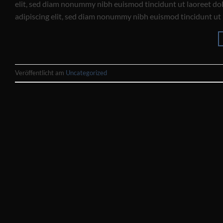
elit, sed diam nonummy nibh euismod tincidunt ut laoreet do
adipiscing elit, sed diam nonummy nibh euismod tincidunt ut
Veröffentlicht am
Uncategorized