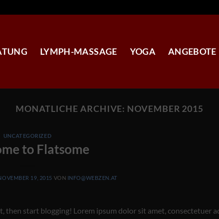
ATUNG
LYMPH-MASSAGE
YOGA
ANGEBOTE
MONATLICHE ARCHIVE:
NOVEMBER 2015
UNCATEGORIZED
me to Flatsome
NOVEMBER 19, 2015
VON
INFO@WEBZEN.AT
it, then start blogging! Lorem ipsum dolor sit amet, consectetuer a