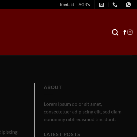
Kontakt
AGB´s
ABOUT
Lorem ipsum dolor sit amet,
consectetuer adipiscing elit, sed diam
nonummy nibh euismod tincidunt.
dipiscing
LATEST POSTS