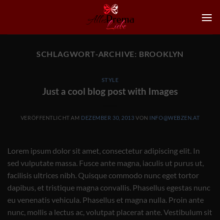
Zum
Inhalt
springen
SCHLAGWORT-ARCHIVE:
BROOKLYN
STYLE
Just a cool blog post with Images
VERÖFFENTLICHT AM
DEZEMBER 30, 2013
VON
INFO@WEBZEN.AT
Lorem ipsum dolor sit amet, consectetur adipiscing elit. In
sed vulputate massa. Fusce ante magna, iaculis ut purus ut,
facilisis ultrices nibh. Quisque commodo nunc eget tortor
dapibus, et tristique magna convallis. Phasellus egestas nunc
eu venenatis vehicula. Phasellus et magna nulla. Proin ante
nunc, mollis a lectus ac, volutpat placerat ante. Vestibulum sit