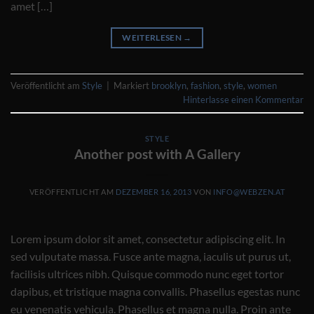
amet […]
WEITERLESEN
→
Veröffentlicht am
Style
|
Markiert
brooklyn
,
fashion
,
style
,
women
Hinterlasse einen Kommentar
STYLE
Another post with A Gallery
VERÖFFENTLICHT AM
DEZEMBER 16, 2013
VON
INFO@WEBZEN.AT
Lorem ipsum dolor sit amet, consectetur adipiscing elit. In
sed vulputate massa. Fusce ante magna, iaculis ut purus ut,
facilisis ultrices nibh. Quisque commodo nunc eget tortor
dapibus, et tristique magna convallis. Phasellus egestas nunc
eu venenatis vehicula. Phasellus et magna nulla. Proin ante