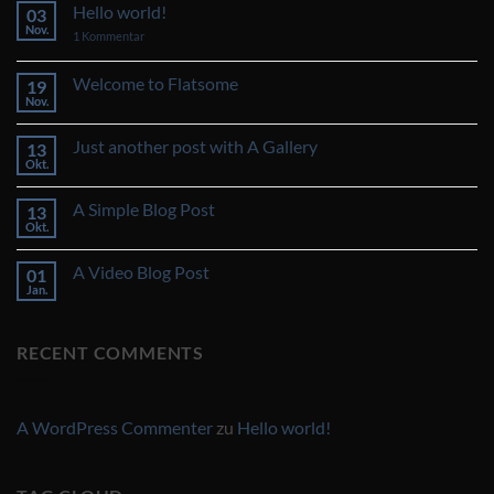
Hello world!
03
Nov.
zu
1 Kommentar
Hello
world!
Welcome to Flatsome
19
Nov.
Keine
Kommentare
zu
Just another post with A Gallery
13
Welcome
to
Okt.
Keine
Flatsome
Kommentare
zu
A Simple Blog Post
13
Just
another
Okt.
Keine
post
Kommentare
with
zu
A
A Video Blog Post
01
A
Gallery
Simple
Jan.
Keine
Blog
Kommentare
Post
zu
A
RECENT COMMENTS
Video
Blog
Post
A WordPress Commenter
zu
Hello world!