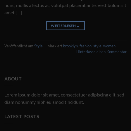
nunc, mollis a lectus ac, volutpat placerat ante. Vestibulum sit
amet […]
WEITERLESEN
→
Veröffentlicht am
Style
|
Markiert
brooklyn
,
fashion
,
style
,
women
Hinterlasse einen Kommentar
ABOUT
Lorem ipsum dolor sit amet, consectetuer adipiscing elit, sed
diam nonummy nibh euismod tincidunt.
LATEST POSTS