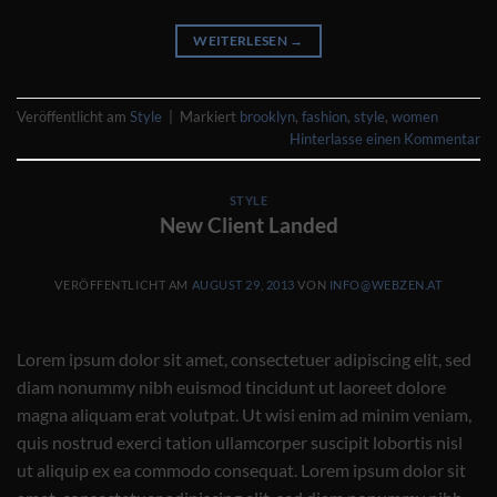
WEITERLESEN
→
Veröffentlicht am
Style
|
Markiert
brooklyn
,
fashion
,
style
,
women
Hinterlasse einen Kommentar
STYLE
New Client Landed
VERÖFFENTLICHT AM
AUGUST 29, 2013
VON
INFO@WEBZEN.AT
Lorem ipsum dolor sit amet, consectetuer adipiscing elit, sed
diam nonummy nibh euismod tincidunt ut laoreet dolore
magna aliquam erat volutpat. Ut wisi enim ad minim veniam,
quis nostrud exerci tation ullamcorper suscipit lobortis nisl
ut aliquip ex ea commodo consequat. Lorem ipsum dolor sit