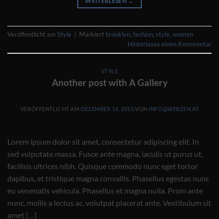
WEITERLESEN
→
Veröffentlicht am
Style
|
Markiert
brooklyn
,
fashion
,
style
,
women
Hinterlasse einen Kommentar
STYLE
Another post with A Gallery
VERÖFFENTLICHT AM
DEZEMBER 16, 2013
VON
INFO@WEBZEN.AT
Lorem ipsum dolor sit amet, consectetur adipiscing elit. In
sed vulputate massa. Fusce ante magna, iaculis ut purus ut,
facilisis ultrices nibh. Quisque commodo nunc eget tortor
dapibus, et tristique magna convallis. Phasellus egestas nunc
eu venenatis vehicula. Phasellus et magna nulla. Proin ante
nunc, mollis a lectus ac, volutpat placerat ante. Vestibulum sit
amet […]