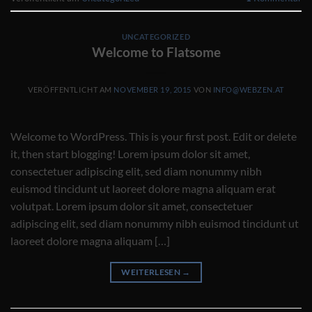
UNCATEGORIZED
Welcome to Flatsome
VERÖFFENTLICHT AM
NOVEMBER 19, 2015
VON
INFO@WEBZEN.AT
Welcome to WordPress. This is your first post. Edit or delete
it, then start blogging! Lorem ipsum dolor sit amet,
consectetuer adipiscing elit, sed diam nonummy nibh
euismod tincidunt ut laoreet dolore magna aliquam erat
volutpat. Lorem ipsum dolor sit amet, consectetuer
adipiscing elit, sed diam nonummy nibh euismod tincidunt ut
laoreet dolore magna aliquam […]
WEITERLESEN
→