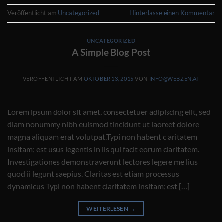
Veröffentlicht am
Uncategorized
Hinterlasse einen Kommentar
UNCATEGORIZED
A Simple Blog Post
VERÖFFENTLICHT AM
OKTOBER 13, 2015
VON
INFO@WEBZEN.AT
Lorem ipsum dolor sit amet, consectetuer adipiscing elit, sed
diam nonummy nibh euismod tincidunt ut laoreet dolore
magna aliquam erat volutpat.Typi non habent claritatem
insitam; est usus legentis in iis qui facit eorum claritatem.
Investigationes demonstraverunt lectores legere me lius
quod ii legunt saepius. Claritas est etiam processus
dynamicus Typi non habent claritatem insitam; est […]
WEITERLESEN
→