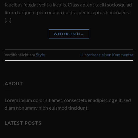
faucibus feugiat velit a iaculis. Class aptent taciti sociosqu ad
litora torquent per conubia nostra, per inceptos himenaeos.
[…]
WEITERLESEN
→
Veröffentlicht am
Style
Hinterlasse einen Kommentar
ABOUT
Lorem ipsum dolor sit amet, consectetuer adipiscing elit, sed
diam nonummy nibh euismod tincidunt.
LATEST POSTS