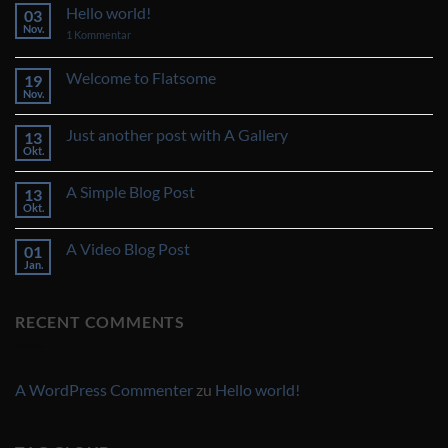
Hello world!
03
Nov.
zu
1 Kommentar
Hello
world!
Welcome to Flatsome
19
Nov.
Keine
Kommentare
zu
Just another post with A Gallery
13
Welcome
to
Okt.
Keine
Flatsome
Kommentare
zu
A Simple Blog Post
13
Just
another
Okt.
Keine
post
Kommentare
with
zu
A
A Video Blog Post
01
A
Gallery
Simple
Jan.
Keine
Blog
Kommentare
Post
zu
A
RECENT COMMENTS
Video
Blog
Post
A WordPress Commenter
zu
Hello world!