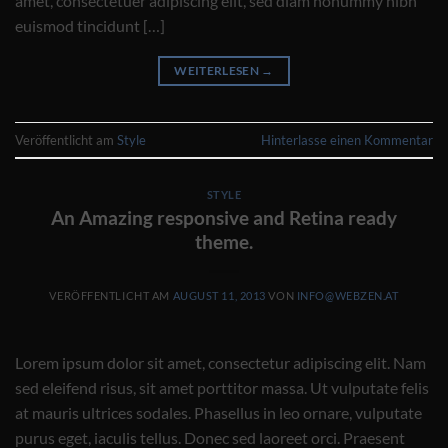
amet, consectetuer adipiscing elit, sed diam nonummy nibh
euismod tincidunt […]
WEITERLESEN
→
Veröffentlicht am
Style
Hinterlasse einen Kommentar
STYLE
An Amazing responsive and Retina ready
theme.
VERÖFFENTLICHT AM
AUGUST 11, 2013
VON
INFO@WEBZEN.AT
Lorem ipsum dolor sit amet, consectetur adipiscing elit. Nam
sed eleifend risus, sit amet porttitor massa. Ut vulputate felis
at mauris ultrices sodales. Phasellus in leo ornare, vulputate
purus eget, iaculis tellus. Donec sed laoreet orci. Praesent