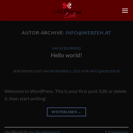
Zum
Inhalt
springen
AUTOR-ARCHIVE:
INFO@WEBZEN.AT
UNCATEGORIZED
Hello world!
VERÖFFENTLICHT AM
NOVEMBER 3, 2025
VON
INFO@WEBZEN.AT
Welcome to WordPress. This is your first post. Edit or delete
it, then start writing!
WEITERLESEN
→
Veröffentlicht am
Uncategorized
1
Kommentar