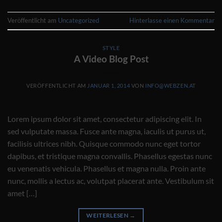
Veröffentlicht am
Uncategorized
Hinterlasse einen Kommentar
STYLE
A Video Blog Post
VERÖFFENTLICHT AM
JANUAR 1, 2014
VON
INFO@WEBZEN.AT
Lorem ipsum dolor sit amet, consectetur adipiscing elit. In
sed vulputate massa. Fusce ante magna, iaculis ut purus ut,
facilisis ultrices nibh. Quisque commodo nunc eget tortor
dapibus, et tristique magna convallis. Phasellus egestas nunc
eu venenatis vehicula. Phasellus et magna nulla. Proin ante
nunc, mollis a lectus ac, volutpat placerat ante. Vestibulum sit
amet […]
WEITERLESEN
→