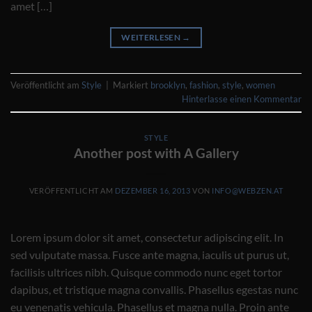
amet […]
WEITERLESEN
→
Veröffentlicht am
Style
|
Markiert
brooklyn
,
fashion
,
style
,
women
Hinterlasse einen Kommentar
STYLE
Another post with A Gallery
VERÖFFENTLICHT AM
DEZEMBER 16, 2013
VON
INFO@WEBZEN.AT
Lorem ipsum dolor sit amet, consectetur adipiscing elit. In
sed vulputate massa. Fusce ante magna, iaculis ut purus ut,
facilisis ultrices nibh. Quisque commodo nunc eget tortor
dapibus, et tristique magna convallis. Phasellus egestas nunc
eu venenatis vehicula. Phasellus et magna nulla. Proin ante