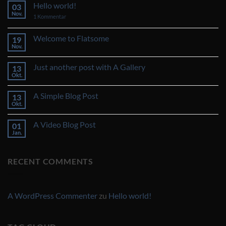
Hello world!
03
Nov.
zu
1 Kommentar
Hello
world!
Welcome to Flatsome
19
Nov.
Keine
Kommentare
zu
Just another post with A Gallery
13
Welcome
to
Okt.
Keine
Flatsome
Kommentare
zu
A Simple Blog Post
13
Just
another
Okt.
Keine
post
Kommentare
with
zu
A
A Video Blog Post
01
A
Gallery
Simple
Jan.
Keine
Blog
Kommentare
Post
zu
A
RECENT COMMENTS
Video
Blog
Post
A WordPress Commenter
zu
Hello world!