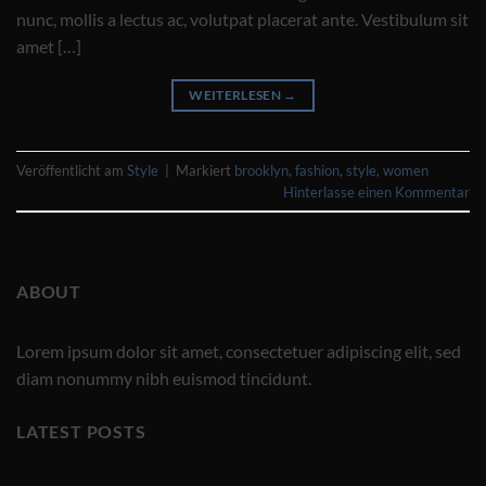
nunc, mollis a lectus ac, volutpat placerat ante. Vestibulum sit
amet […]
WEITERLESEN
→
Veröffentlicht am
Style
|
Markiert
brooklyn
,
fashion
,
style
,
women
Hinterlasse einen Kommentar
ABOUT
Lorem ipsum dolor sit amet, consectetuer adipiscing elit, sed
diam nonummy nibh euismod tincidunt.
LATEST POSTS