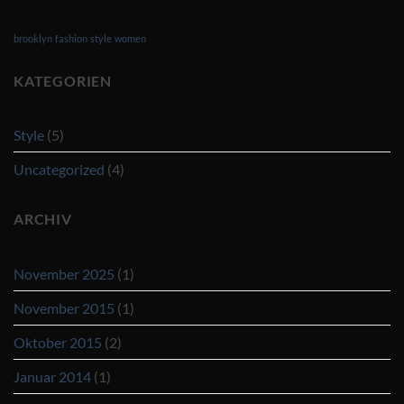
brooklyn
fashion
style
women
KATEGORIEN
Style
(5)
Uncategorized
(4)
ARCHIV
November 2025
(1)
November 2015
(1)
Oktober 2015
(2)
Januar 2014
(1)