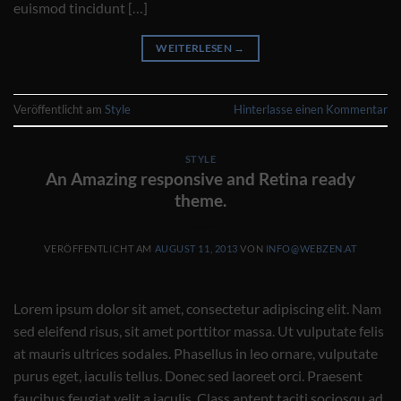
euismod tincidunt […]
WEITERLESEN
→
Veröffentlicht am
Style
Hinterlasse einen Kommentar
STYLE
An Amazing responsive and Retina ready
theme.
VERÖFFENTLICHT AM
AUGUST 11, 2013
VON
INFO@WEBZEN.AT
Lorem ipsum dolor sit amet, consectetur adipiscing elit. Nam
sed eleifend risus, sit amet porttitor massa. Ut vulputate felis
at mauris ultrices sodales. Phasellus in leo ornare, vulputate
purus eget, iaculis tellus. Donec sed laoreet orci. Praesent
faucibus feugiat velit a iaculis. Class aptent taciti sociosqu ad