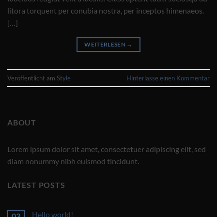
litora torquent per conubia nostra, per inceptos himenaeos.
[…]
WEITERLESEN
→
Veröffentlicht am
Style
Hinterlasse einen Kommentar
ABOUT
Lorem ipsum dolor sit amet, consectetuer adipiscing elit, sed
diam nonummy nibh euismod tincidunt.
LATEST POSTS
Hello world!
03