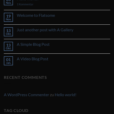
Nov.
zu
1 Kommentar
Hello
world!
Welcome to Flatsome
19
Nov.
Keine
Kommentare
zu
Just another post with A Gallery
13
Welcome
to
Okt.
Keine
Flatsome
Kommentare
zu
A Simple Blog Post
13
Just
another
Okt.
Keine
post
Kommentare
with
zu
A
A Video Blog Post
01
A
Gallery
Simple
Jan.
Keine
Blog
Kommentare
Post
zu
A
RECENT COMMENTS
Video
Blog
Post
A WordPress Commenter
zu
Hello world!
TAG CLOUD