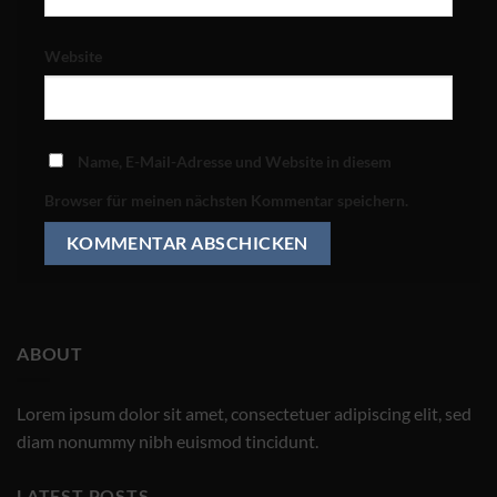
Website
Name, E-Mail-Adresse und Website in diesem
Browser für meinen nächsten Kommentar speichern.
ABOUT
Lorem ipsum dolor sit amet, consectetuer adipiscing elit, sed
diam nonummy nibh euismod tincidunt.
LATEST POSTS