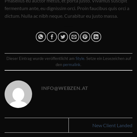
Phasellus eu auctor metus, et porta justo. Vivamus suscipit
fermentum ante, eu dignissim orci. Proin faucibus quis orci a
dictum. Nulla ac nibh neque. Curabitur eu justo massa.
Dieser Eintrag wurde veröffentlicht am
Style
. Setze ein Lesezeichen auf
den
permalink
.
INFO@WEBZEN.AT
New Client Landed