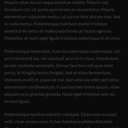
Mauris vitae dui ut neque pulvinar mattis. Mauris sed
tincidunt nisi. Ut porta quis lorem at consectetur. Mauris
elementum vulputate metus, ut cursus felis dictum non. Sed
in nulla metus. Pellentesque habitant morbi tristique
senectus et netus et malesuada fames ac turpis egestas.
Phasellus at nunc eget ligula tristique scelerisque in et urna.
Pellentesque imperdiet, nunc id scelerisque scelerisque, nisi
arcu hendrerit leo, vel volutpat arcu mi in risus. Vestibulum
iaculis molestie venenatis. Donec faucibus elit quis enim
porta, id fringilla lectus feugiat. Sed et diam fermentum,
elementum elit et, placerat nisi. Sed vehicula nibh sed tellus
elementum condimentum. Fusce laoreet lorem ipsum, vitae
aliquam arcu gravida gravida. Nunc eget tristique sem, eu
ornare ligula.
Pellentesque facilisis lobortis volutpat. Etiam non suscipit
velit, vitae ornare eros. In hac habitasse platea dictumst.