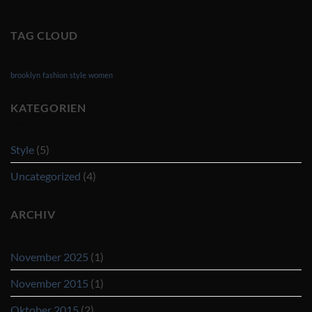
TAG CLOUD
brooklyn
fashion
style
women
KATEGORIEN
Style
(5)
Uncategorized
(4)
ARCHIV
November 2025
(1)
November 2015
(1)
Oktober 2015
(2)