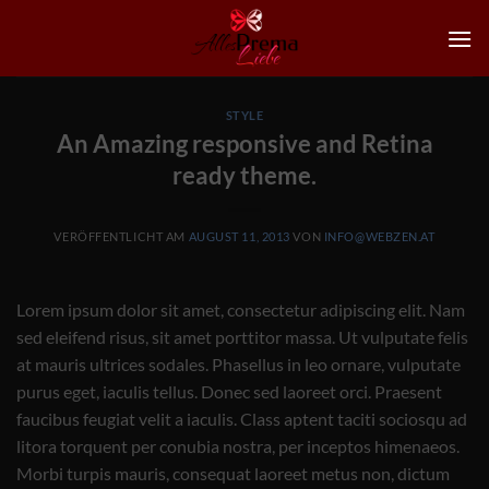
Zum
Inhalt
springen
STYLE
An Amazing responsive and Retina
ready theme.
VERÖFFENTLICHT AM
AUGUST 11, 2013
VON
INFO@WEBZEN.AT
Lorem ipsum dolor sit amet, consectetur adipiscing elit. Nam
sed eleifend risus, sit amet porttitor massa. Ut vulputate felis
at mauris ultrices sodales. Phasellus in leo ornare, vulputate
purus eget, iaculis tellus. Donec sed laoreet orci. Praesent
faucibus feugiat velit a iaculis. Class aptent taciti sociosqu ad
litora torquent per conubia nostra, per inceptos himenaeos.
Morbi turpis mauris, consequat laoreet metus non, dictum