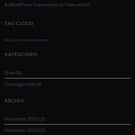
A WordPress Commenter
zu
Hello world!
TAG CLOUD
brooklyn
fashion
style
women
KATEGORIEN
Style
(5)
Uncategorized
(4)
ARCHIV
November 2025
(1)
November 2015
(1)