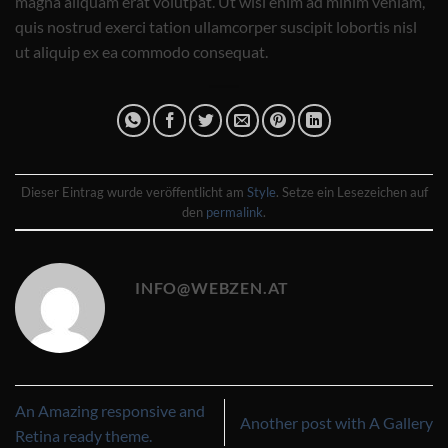
magna aliquam erat volutpat. Ut wisi enim ad minim veniam,
quis nostrud exerci tation ullamcorper suscipit lobortis nisl
ut aliquip ex ea commodo consequat.
Dieser Eintrag wurde veröffentlicht am
Style
. Setze ein Lesezeichen auf
den
permalink
.
INFO@WEBZEN.AT
An Amazing responsive and
Another post with A Gallery
Retina ready theme.