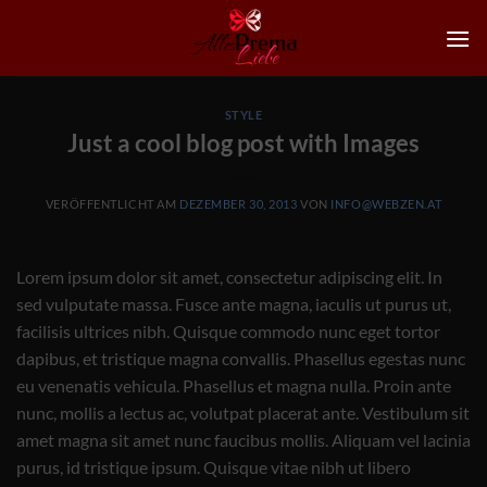
Zum
Inhalt
springen
STYLE
Just a cool blog post with Images
VERÖFFENTLICHT AM
DEZEMBER 30, 2013
VON
INFO@WEBZEN.AT
Lorem ipsum dolor sit amet, consectetur adipiscing elit. In
sed vulputate massa. Fusce ante magna, iaculis ut purus ut,
facilisis ultrices nibh. Quisque commodo nunc eget tortor
dapibus, et tristique magna convallis. Phasellus egestas nunc
eu venenatis vehicula. Phasellus et magna nulla. Proin ante
nunc, mollis a lectus ac, volutpat placerat ante. Vestibulum sit
amet magna sit amet nunc faucibus mollis. Aliquam vel lacinia
purus, id tristique ipsum. Quisque vitae nibh ut libero