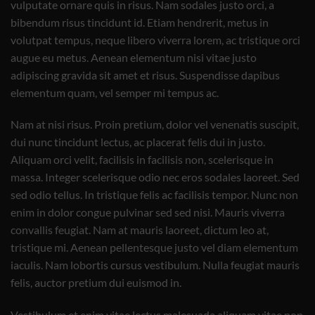
vulputate ornare quis in risus. Nam sodales justo orci, a
bibendum risus tincidunt id. Etiam hendrerit, metus in
volutpat tempus, neque libero viverra lorem, ac tristique orci
augue eu metus. Aenean elementum nisi vitae justo
adipiscing gravida sit amet et risus. Suspendisse dapibus
elementum quam, vel semper mi tempus ac.
Nam at nisi risus. Proin pretium, dolor vel venenatis suscipit,
dui nunc tincidunt lectus, ac placerat felis dui in justo.
Aliquam orci velit, facilisis in facilisis non, scelerisque in
massa. Integer scelerisque odio nec eros sodales laoreet. Sed
sed odio tellus. In tristique felis ac facilisis tempor. Nunc non
enim in dolor congue pulvinar sed sed nisi. Mauris viverra
convallis feugiat. Nam at mauris laoreet, dictum leo at,
tristique mi. Aenean pellentesque justo vel diam elementum
iaculis. Nam lobortis cursus vestibulum. Nulla feugiat mauris
felis, auctor pretium dui euismod in.
Vestibulum et enim vitae lectus malesuada aliquam vitae non