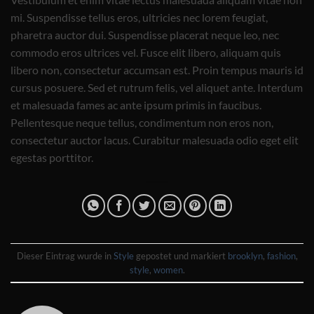
mi. Suspendisse tellus eros, ultricies nec lorem feugiat,
pharetra auctor dui. Suspendisse placerat neque leo, nec
commodo eros ultrices vel. Fusce elit libero, aliquam quis
libero non, consectetur accumsan est. Proin tempus mauris id
cursus posuere. Sed et rutrum felis, vel aliquet ante. Interdum
et malesuada fames ac ante ipsum primis in faucibus.
Pellentesque neque tellus, condimentum non eros non,
consectetur auctor lacus. Curabitur malesuada odio eget elit
egestas porttitor.
Dieser Eintrag wurde in
Style
gepostet und markiert
brooklyn
,
fashion
,
style
,
women
.