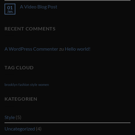
with
zu
A
A Video Blog Post
01
A
Gallery
Simple
Jan.
Keine
Blog
Kommentare
Post
zu
A
RECENT COMMENTS
Video
Blog
Post
A WordPress Commenter
zu
Hello world!
TAG CLOUD
brooklyn
fashion
style
women
KATEGORIEN
Style
(5)
Uncategorized
(4)